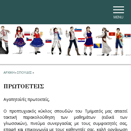
Skip to main navigation
Skip to main content
Skip to page footer
MENU
ΑΡΧΙΚΗ
»
ΣΠΟΥΔΕΣ
»
ΠΡΩΤΟΕΤΕΙΣ
Αγαπητοί/ές πρωτοετείς,
Ο προπτυχιακός κύκλος σπουδών του Τμἠματός μας απαιτεί
τακτική παρακολούθηση των μαθημάτων (ειδικά των
γλωσσικών), πνεύμα συνεργασίας με τους συμφοιτητές σας,
επαφή και επικοινωνία με τους καθηγητές σας, καλή οργάνωση