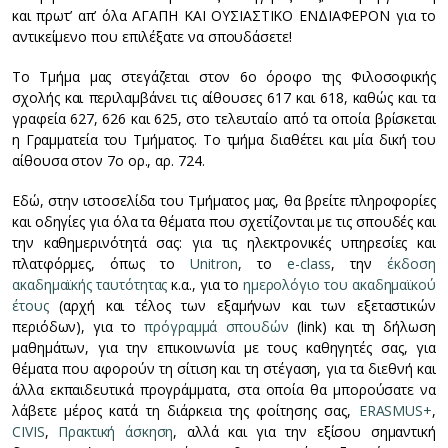
και πρωτ’ απ’ όλα ΑΓΑΠΗ ΚΑΙ ΟΥΣΙΑΣΤΙΚΟ ΕΝΔΙΑΦΕΡΟΝ για το
αντικείμενο που επιλέξατε να σπουδάσετε!
Το Τμήμα μας στεγάζεται στον 6ο όροφο της Φιλοσοφικής
σχολής και περιλαμβάνει τις αίθουσες 617 και 618, καθώς και τα
γραφεία 627, 626 και 625, στο τελευταίο από τα οποία βρίσκεται
η Γραμματεία του Τμήματος. Το τμήμα διαθέτει και μία δική του
αίθουσα στον 7ο ορ., αρ. 724.
Εδώ, στην ιστοσελίδα του Τμήματος μας, θα βρείτε πληροφορίες
και οδηγίες για όλα τα θέματα που σχετίζονται με τις σπουδές και
την καθημερινότητά σας: για τις ηλεκτρονικές υπηρεσίες και
πλατφόρμες, όπως το
Unitron
, το
e-class
, την
έκδοση
ακαδημαϊκής ταυτότητας
κ.α., για το
ημερολόγιο του ακαδημαϊκού
έτους
(αρχή και τέλος των εξαμήνων και των εξεταστικών
περιόδων), για το
πρόγραμμά σπουδών
(link) και τη δήλωση
μαθημάτων, για την επικοινωνία με τους καθηγητές σας, για
θέματα που αφορούν τη σίτιση και τη στέγαση, για τα διεθνή και
άλλα εκπαιδευτικά προγράμματα, στα οποία θα μπορούσατε να
λάβετε μέρος κατά τη διάρκεια της φοίτησης σας,
ERASMUS+
,
CIVIS
,
Πρακτική άσκηση
, αλλά και για την εξίσου σημαντική