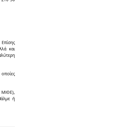
 Επίσης
λλά και
αλύτερη
 οποίες
 ΜΙΘΕ),
άλμε ή