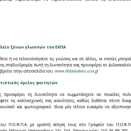
λείο ξένων γλωσσών του ΕΚΠΑ
ετε ή να τελειοποίησετε τις γνώσεις και σε άλλες, οι οποίες μπορε
σας σταδιοδρομία; Αυτή τη δυνατότητα σας προσφέρει το Διδασκαλεί
ρείτε στην ιστοσελίδα του:
www.didaskaleio.uoa.gr
τιστικός όμιλος φοιτητών
 προσφέρει τη δυνατότητα να συμμετάσχετε σε ποικίλες πολιτ
ετε τις καλλιτεχνικές σας ικανότητες, καθώς διάθετει πέντε διαφ
μουσικό και φωτογραφικό. Είναι μία τέλεια ευκαιρία να αξιοποιησ
ου Π.Ο.Φ.Π.Α. με γραπτή αίτηση τους στο Γραφείο του Π.Ο.Φ.Π
κής Μέριμνας (Ιπποκράτους 15). Τηλ. Επικοινωνίας: 210 36 88 205 