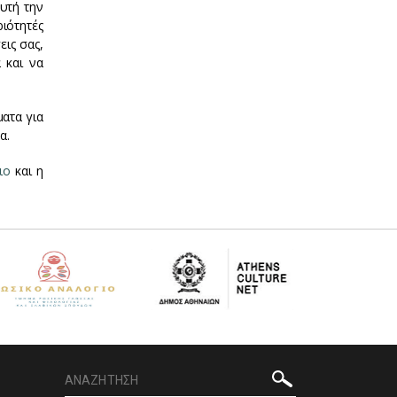
Αυτή την
ριότητές
εις σας,
 και να
ατα για
α.
ιο
και η