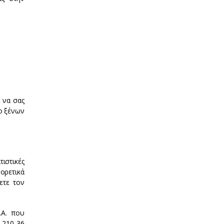
ί να σας
ο ξένων
ιστικές
ορετικά
ετε τον
.Α. που
- 210 36