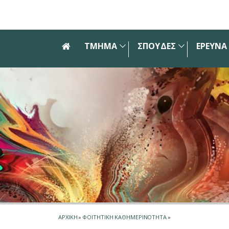
Skip to main navigation
Skip to main content
Skip to page footer
ΤΜΗΜΑ
ΣΠΟΥΔΕΣ
ΕΡΕΥΝΑ
ΑΡΧΙΚΗ
»
ΦΟΙΤΗΤΙΚΗ ΚΑΘΗΜΕΡΙΝΟΤΗΤΑ
»